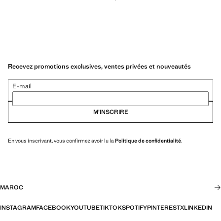
Recevez promotions exclusives, ventes privées et nouveautés
E-mail
M’INSCRIRE
En vous inscrivant, vous confirmez avoir lu la
Politique de confidentialité
.
MAROC
INSTAGRAM
FACEBOOK
YOUTUBE
TIKTOK
SPOTIFY
PINTEREST
X
LINKEDIN