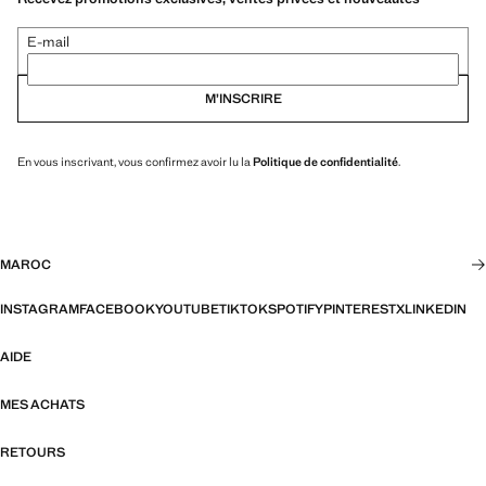
E-mail
M’INSCRIRE
En vous inscrivant, vous confirmez avoir lu la
Politique de confidentialité
.
MAROC
INSTAGRAM
FACEBOOK
YOUTUBE
TIKTOK
SPOTIFY
PINTEREST
X
LINKEDIN
AIDE
MES ACHATS
RETOURS