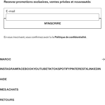
Recevez promotions exclusives, ventes privées et nouveautés
E-mail
M’INSCRIRE
En vous inscrivant, vous confirmez avoir lu la
Politique de confidentialité
.
MAROC
INSTAGRAM
FACEBOOK
YOUTUBE
TIKTOK
SPOTIFY
PINTEREST
X
LINKEDIN
AIDE
MES ACHATS
RETOURS