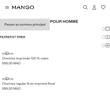
CHEMISES REGULAR-FIT POUR HOMME
Passer au contenu principal
Chang
Aff
FILTRER ET TRIER
Aff
Af
CHEMISE IMPRIMÉE 100 % COTON
NEW NOW
Chemise imprimée 100 % coton
599,00 MAD
Prix actuel [599,00 MAD ]
CHEMISE REGULAR FIT EN IMPRIMÉ FLORAL
NEW NOW
Chemise regular fit en imprimé floral
599,00 MAD
Prix actuel [599,00 MAD ]