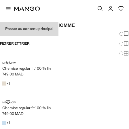
CHEMISES EN LIN POUR HOMME
Passer au contenu principal
Chang
Aff
FILTRER ET TRIER
Aff
Af
CHEMISE REGULAR FIT 100 % LIN
NEW NOW
Chemise regular fit 100 % lin
749,00 MAD
Prix actuel [749,00 MAD ]
Sable
+1 couleur
+
1
CHEMISE REGULAR FIT 100 % LIN
NEW NOW
Chemise regular fit 100 % lin
749,00 MAD
Prix actuel [749,00 MAD ]
Bleu ciel
+1 couleur
+
1