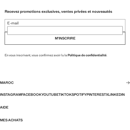
Recevez promotions exclusives, ventes privées et nouveautés
E-mail
M’INSCRIRE
En vous inscrivant, vous confirmez avoir lu la
Politique de confidentialité
.
MAROC
INSTAGRAM
FACEBOOK
YOUTUBE
TIKTOK
SPOTIFY
PINTEREST
X
LINKEDIN
AIDE
MES ACHATS