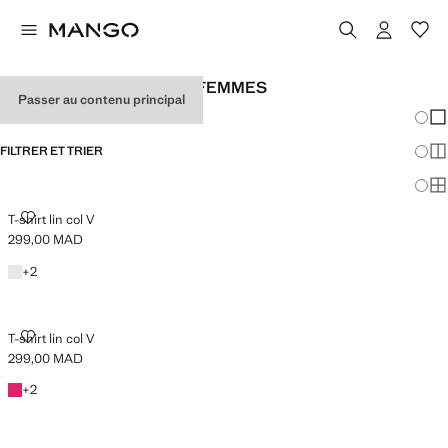
CHEMISES EN LIN POUR FEMMES
Passer au contenu principal
Chang
Aff
FILTRER ET TRIER
Aff
DISPONIBLE PLUS
Af
T-SHIRT LIN COL V
T-shirt lin col V
299,00 MAD
Prix actuel [299,00 MAD ]
Blanc
+2 couleurs
+
2
T-SHIRT LIN COL V
T-shirt lin col V
299,00 MAD
Prix actuel [299,00 MAD ]
Fuchsia
+2 couleurs
+
2