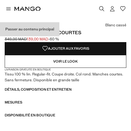
Choisissez une couleur
Blanc cassé
Passer au contenu principal
T-SHIRT LIN MANCHES COURTES
349,00 MAD
139,00 MAD
-60 %
Prix initial barré [349,00 MAD ]
Prix actuel [139,00 MAD ]
AJOUTER AUX FAVORIS
VOIR LE LOOK
LIVRAISON GRATUITE EN BOUTIQUE
Tissu 100 % lin. Regular-fit. Coupe droite. Col rond. Manches courtes.
Sans fermeture. Disponible en grande taille
DÉTAILS, COMPOSITION ET ENTRETIEN
MESURES
DISPONIBILITÉ EN BOUTIQUE