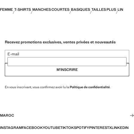
FEMME
T-SHIRTS
MANCHES COURTES
BASIQUES
TAILLES PLUS
LIN
Recevez promotions exclusives, ventes privées et nouveautés
E-mail
M’INSCRIRE
En vous inscrivant, vous confirmez avoir lu la
Politique de confidentialité
.
MAROC
INSTAGRAM
FACEBOOK
YOUTUBE
TIKTOK
SPOTIFY
PINTEREST
X
LINKEDIN