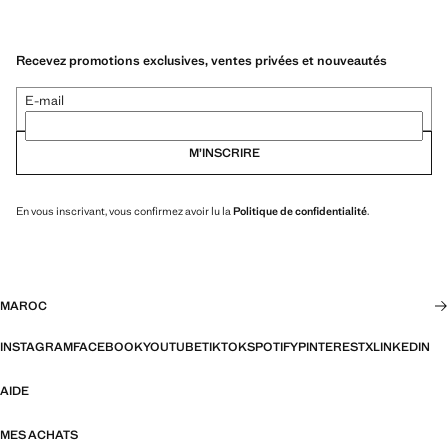
Recevez promotions exclusives, ventes privées et nouveautés
E-mail
M’INSCRIRE
En vous inscrivant, vous confirmez avoir lu la
Politique de confidentialité
.
MAROC
INSTAGRAM
FACEBOOK
YOUTUBE
TIKTOK
SPOTIFY
PINTEREST
X
LINKEDIN
AIDE
MES ACHATS