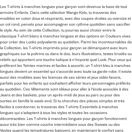
Les T-shirts à manches longues pour garçon sont devenus la base de tout
armoire Enfants. Dans cette sélection Mango Kids, tu trouveras des
modèles en coton doux et respirants, avec des coupes droites ou oversize et
un col rond, pensés pour accompagner son rythme quotidien sans sacrifier
le style. Au sein de cette Collection, tu pourras aussi choisir entre le
classique T-shirt blanc à manches longues et des options en Couleurs vives
pour créer des Looks polyvalents au quotidien. Parmi les incontournables de
la Collection, les T-shirts imprimés pour garçon se démarquent avec leurs
graphiques sur la poitrine ou dans le dos, leurs illustrations, textes brodés ou
reliefs qui apportent une touche ludique à n'importe quel Look. Pour ceux qui
préfèrent les Teintes marines et faciles à assortir, un T-shirt bleu à manches
longues devient un essentiel qui s'accorde avec toute sa garde-robe. Il existe
aussi des modèles avec les licences de ses séries et jeux vidéo favoris,
parfaits pour les enfants qui souhaitent afficher leurs personnages préférés
au quotidien. Ces Vêtements sont idéaux pour aller à l'école associés à des
Jeans et des baskets, pour un après-midi de jeux au parc ou pour des
sorties en famille le week-end. Si tu cherches des pièces simples et très
faciles à coordonner, tu trouveras des T-shirts Essentiels à manches
longues qui s'adaptent à tous les styles et toutes les occasions
décontractées. Les T-shirts à manches longues pour garçon fonctionnent
aussi très bien comme couche intermédiaire sous des Sweats ou des
Vestes quand les températures baissent, en maintenant le confort sans