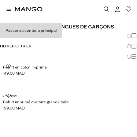
T-SHIRTS À MANCHES LONGUES DE GARÇONS
Passer au contenu principal
Chang
Aff
FILTRER ET TRIER
Aff
Af
T-SHIRT EN COTON IMPRIMÉ
T-shirt en coton imprimé
149,00 MAD
Prix actuel [149,00 MAD ]
T-SHIRT IMPRIMÉ OVERSIZE GRANDE TAILLE
NEW NOW
T-shirt imprimé oversize grande taille
199,00 MAD
Prix actuel [199,00 MAD ]