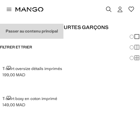
T-SHIRTS À MANCHES COURTES GARÇONS
Passer au contenu principal
Chang
Aff
FILTRER ET TRIER
Aff
Af
T-SHIRT OVERSIZE DÉTAILS IMPRIMÉS
T-shirt oversize détails imprimés
199,00 MAD
Prix actuel [199,00 MAD ]
T-SHIRT BOXY EN COTON IMPRIMÉ
T-shirt boxy en coton imprimé
149,00 MAD
Prix actuel [149,00 MAD ]