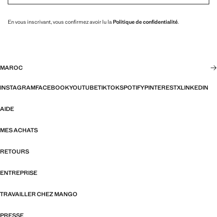
En vous inscrivant, vous confirmez avoir lu la
Politique de confidentialité
.
MAROC
INSTAGRAM
FACEBOOK
YOUTUBE
TIKTOK
SPOTIFY
PINTEREST
X
LINKEDIN
AIDE
MES ACHATS
RETOURS
ENTREPRISE
TRAVAILLER CHEZ MANGO
PRESSE