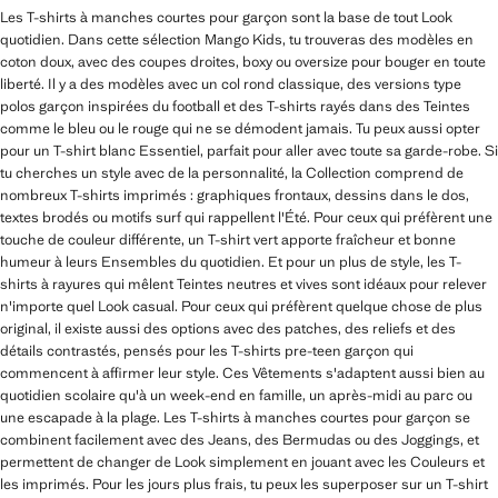
Les T-shirts à manches courtes pour garçon sont la base de tout Look
quotidien. Dans cette sélection Mango Kids, tu trouveras des modèles en
coton doux, avec des coupes droites, boxy ou oversize pour bouger en toute
liberté. Il y a des modèles avec un col rond classique, des versions type
polos garçon inspirées du football et des T-shirts rayés dans des Teintes
comme le bleu ou le rouge qui ne se démodent jamais. Tu peux aussi opter
pour un T-shirt blanc Essentiel, parfait pour aller avec toute sa garde-robe. Si
tu cherches un style avec de la personnalité, la Collection comprend de
nombreux T-shirts imprimés : graphiques frontaux, dessins dans le dos,
textes brodés ou motifs surf qui rappellent l'Été. Pour ceux qui préfèrent une
touche de couleur différente, un T-shirt vert apporte fraîcheur et bonne
humeur à leurs Ensembles du quotidien. Et pour un plus de style, les T-
shirts à rayures qui mêlent Teintes neutres et vives sont idéaux pour relever
n'importe quel Look casual. Pour ceux qui préfèrent quelque chose de plus
original, il existe aussi des options avec des patches, des reliefs et des
détails contrastés, pensés pour les T-shirts pre-teen garçon qui
commencent à affirmer leur style. Ces Vêtements s'adaptent aussi bien au
quotidien scolaire qu'à un week-end en famille, un après-midi au parc ou
une escapade à la plage. Les T-shirts à manches courtes pour garçon se
combinent facilement avec des Jeans, des Bermudas ou des Joggings, et
permettent de changer de Look simplement en jouant avec les Couleurs et
les imprimés. Pour les jours plus frais, tu peux les superposer sur un T-shirt