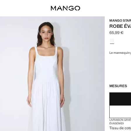
MANGO STARR
ROBE ÉV
65,99 €
Prix actuel [
Choisissez u
Le mannequin p
DERNIÈRES UNI
NON DISPONIB
MESURES
LIVRAISON GRA
ÉVASÉ
MIDI
Tissu de cot