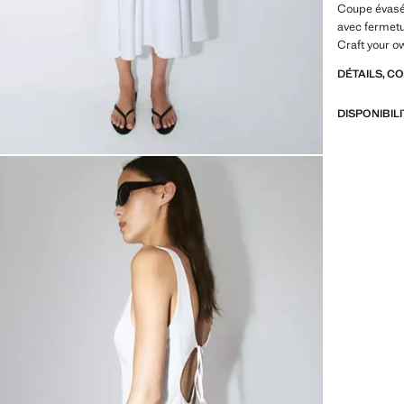
Coupe évasée
avec fermetu
Craft your ow
solde
DÉTAILS, C
DISPONIBIL