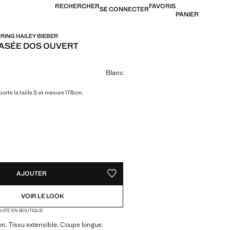
RECHERCHER
FAVORIS
SE CONNECTER
PANIER
ING HAILEY BIEBER
ASÉE DOS OUVERT
65,99 € ]
ne couleur
Blanc
orte la taille S et mesure 178cm.
TÉS !
LE. JE LE VEUX !
AJOUTER
AJOUTER AUX FAVORIS
VOIR LE LOOK
TUITE EN BOUTIQUE
on. Tissu extensible. Coupe longue.