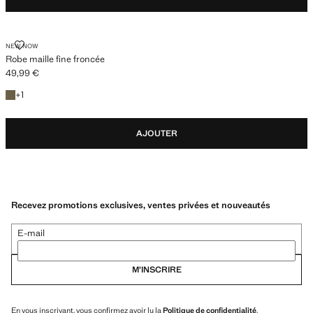
ROBE MAILLE FINE FRONCÉE
NEW NOW
Robe maille fine froncée
49,99 €
Prix actuel [49,99 € ]
+1 couleur
+
1
AJOUTER
Recevez promotions exclusives, ventes privées et nouveautés
E-mail
M’INSCRIRE
En vous inscrivant, vous confirmez avoir lu la
Politique de confidentialité
.