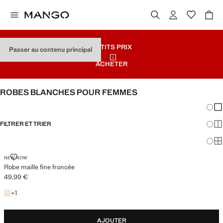
PETITS PRIX
Passer au contenu principal
ACHETER
ROBES BLANCHES POUR FEMMES
Chang
Aff
FILTRER ET TRIER
Aff
Af
ROBE MAILLE FINE FRONCÉE
NEW NOW
Robe maille fine froncée
49,99 €
Prix actuel [49,99 € ]
+1 couleur
+
1
AJOUTER