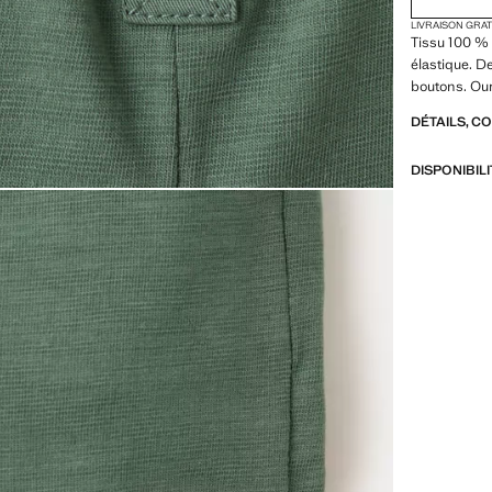
LIVRAISON GRA
Tissu 100 % 
élastique. De
boutons. Our
DÉTAILS, C
DISPONIBIL