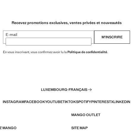
Recevez promotions exclusives, ventes privées et nouveautés
E-mail
M’INSCRIRE
En vous inscrivant, vous confirmez avoir lu la
Politique de confidentialité
.
LUXEMBOURG
·
FRANÇAIS
INSTAGRAM
FACEBOOK
YOUTUBE
TIKTOK
SPOTIFY
PINTEREST
X
LINKEDIN
MANGO OUTLET
EZ MANGO
SITE MAP