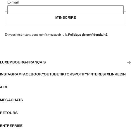
E-mail
M’INSCRIRE
En vous inscrivant, vous confirmez avoir lu la
Politique de confidentialité
.
LUXEMBOURG
·
FRANÇAIS
INSTAGRAM
FACEBOOK
YOUTUBE
TIKTOK
SPOTIFY
PINTEREST
X
LINKEDIN
AIDE
MES ACHATS
RETOURS
ENTREPRISE