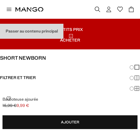
PETITS PRIX
Passer au contenu principal
ACHETER
SHORT NEWBORN
Chang
Aff
FILTRER ET TRIER
Aff
Af
BARBOTEUSE AJOURÉE
Barboteuse ajourée
15,99 €
9,99 €
Prix initial barré [15,99 € ]
Prix actuel [9,99 € ]
AJOUTER