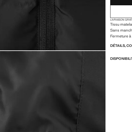
LIVRAISON GRA
Tissu matela
Sans manche
Fermeture à 
DÉTAILS, C
DISPONIBIL