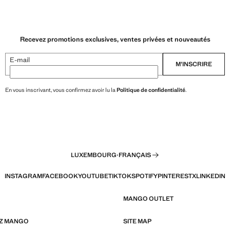
Recevez promotions exclusives, ventes privées et nouveautés
E-mail
M’INSCRIRE
En vous inscrivant, vous confirmez avoir lu la
Politique de confidentialité
.
LUXEMBOURG
·
FRANÇAIS
INSTAGRAM
FACEBOOK
YOUTUBE
TIKTOK
SPOTIFY
PINTEREST
X
LINKEDIN
MANGO OUTLET
EZ MANGO
SITE MAP