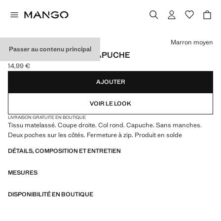
Choisissez une couleur
Marron moyen
Passer au contenu principal
GILET MATELASSÉ À CAPUCHE
14,99 €
Prix actuel [14,99 € ]
AJOUTER
VOIR LE LOOK
LIVRAISON GRATUITE EN BOUTIQUE
Tissu matelassé. Coupe droite. Col rond. Capuche. Sans manches.
Deux poches sur les côtés. Fermeture à zip. Produit en solde
DÉTAILS, COMPOSITION ET ENTRETIEN
MESURES
DISPONIBILITÉ EN BOUTIQUE