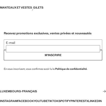
MANTEAUX ET VESTES
GILETS
Recevez promotions exclusives, ventes privées et nouveautés
E-mail
M’INSCRIRE
En vous inscrivant, vous confirmez avoir lu la
Politique de confidentialité
.
LUXEMBOURG
·
FRANÇAIS
INSTAGRAM
FACEBOOK
YOUTUBE
TIKTOK
SPOTIFY
PINTEREST
X
LINKEDIN