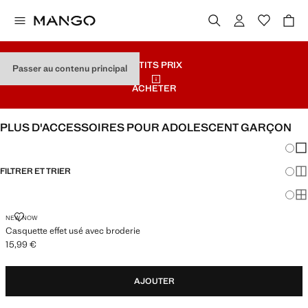
PETITS PRIX
Passer au contenu principal
ACHETER
PLUS D'ACCESSOIRES POUR ADOLESCENT GARÇON
Chang
Aff
FILTRER ET TRIER
Aff
Af
CASQUETTE EFFET USÉ AVEC BRODERIE
NEW NOW
Casquette effet usé avec broderie
15,99 €
Prix actuel [15,99 € ]
AJOUTER