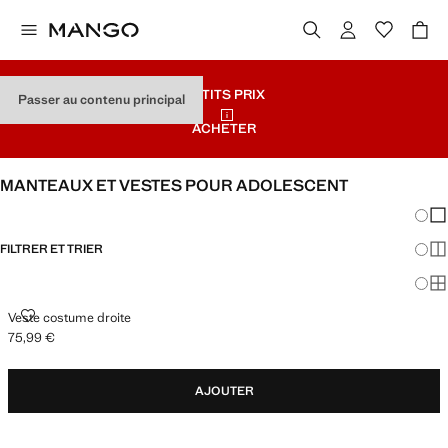
PETITS PRIX
Passer au contenu principal
ACHETER
MANTEAUX ET VESTES POUR ADOLESCENT
Chang
Aff
FILTRER ET TRIER
Aff
Af
VESTE COSTUME DROITE
Veste costume droite
75,99 €
Prix actuel [75,99 € ]
AJOUTER