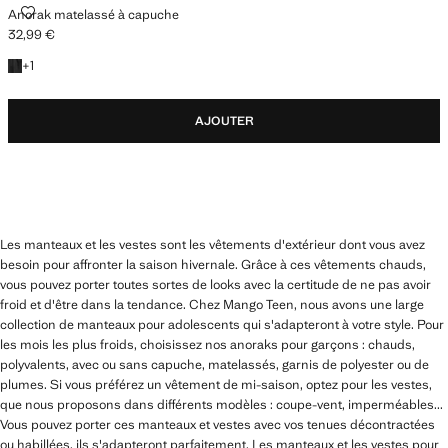
ANORAK MATELASSÉ À CAPUCHE
Anorak matelassé à capuche
32,99 €
Prix actuel [32,99 € ]
+1 couleur
+
1
AJOUTER
Les manteaux et les vestes sont les vêtements d'extérieur dont vous avez
besoin pour affronter la saison hivernale. Grâce à ces vêtements chauds,
vous pouvez porter toutes sortes de looks avec la certitude de ne pas avoir
froid et d'être dans la tendance. Chez Mango Teen, nous avons une large
collection de manteaux pour adolescents qui s'adapteront à votre style. Pour
les mois les plus froids, choisissez nos anoraks pour garçons : chauds,
polyvalents, avec ou sans capuche, matelassés, garnis de polyester ou de
plumes. Si vous préférez un vêtement de mi-saison, optez pour les vestes,
que nous proposons dans différents modèles : coupe-vent, imperméables...
Vous pouvez porter ces manteaux et vestes avec vos tenues décontractées
ou habillées, ils s'adapteront parfaitement. Les manteaux et les vestes pour