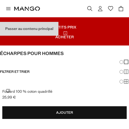
PETITS PRIX
Passer au contenu principal
ACHETER
ÉCHARPES POUR HOMMES
Chang
Aff
FILTRER ET TRIER
Aff
Af
FOULARD 100 % COTON QUADRILLÉ
Foulard 100 % coton quadrillé
25,99 €
Prix actuel [25,99 € ]
AJOUTER