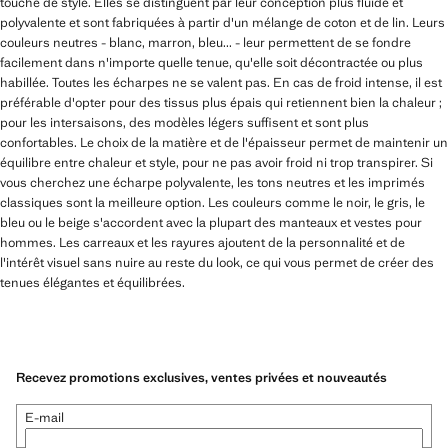
touche de style. Elles se distinguent par leur conception plus fluide et
polyvalente et sont fabriquées à partir d'un mélange de coton et de lin. Leurs
couleurs neutres - blanc, marron, bleu... - leur permettent de se fondre
facilement dans n'importe quelle tenue, qu'elle soit décontractée ou plus
habillée. Toutes les écharpes ne se valent pas. En cas de froid intense, il est
préférable d'opter pour des tissus plus épais qui retiennent bien la chaleur ;
pour les intersaisons, des modèles légers suffisent et sont plus
confortables. Le choix de la matière et de l'épaisseur permet de maintenir un
équilibre entre chaleur et style, pour ne pas avoir froid ni trop transpirer. Si
vous cherchez une écharpe polyvalente, les tons neutres et les imprimés
classiques sont la meilleure option. Les couleurs comme le noir, le gris, le
bleu ou le beige s'accordent avec la plupart des manteaux et vestes pour
hommes. Les carreaux et les rayures ajoutent de la personnalité et de
l'intérêt visuel sans nuire au reste du look, ce qui vous permet de créer des
tenues élégantes et équilibrées.
Recevez promotions exclusives, ventes privées et nouveautés
E-mail