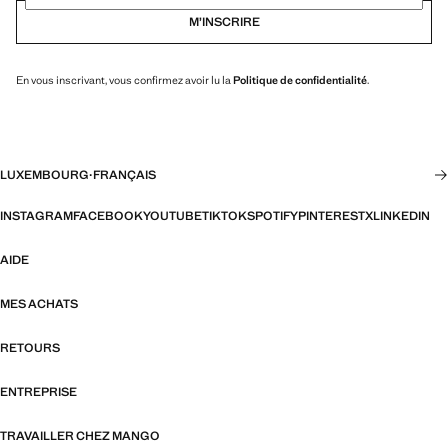
M’INSCRIRE
En vous inscrivant, vous confirmez avoir lu la
Politique de confidentialité
.
LUXEMBOURG
·
FRANÇAIS
INSTAGRAM
FACEBOOK
YOUTUBE
TIKTOK
SPOTIFY
PINTEREST
X
LINKEDIN
AIDE
MES ACHATS
RETOURS
ENTREPRISE
TRAVAILLER CHEZ MANGO