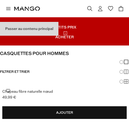
PETITS PRIX
Passer au contenu principal
ACHETER
CASQUETTES POUR HOMMES
Chang
Aff
FILTRER ET TRIER
Aff
Af
CHAPEAU FIBRE NATURELLE NŒUD
Chapeau fibre naturelle nœud
49,99 €
Prix actuel [49,99 € ]
AJOUTER