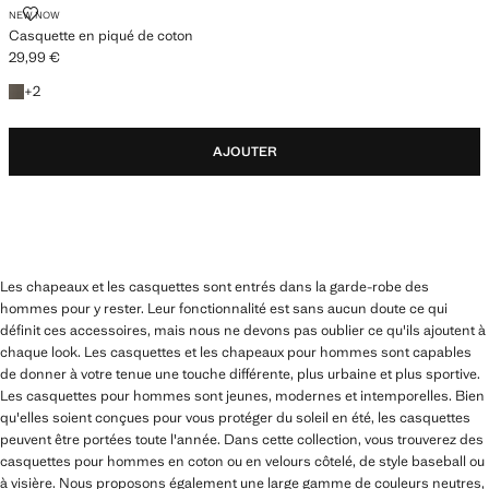
CASQUETTE EN PIQUÉ DE COTON
NEW NOW
Casquette en piqué de coton
29,99 €
Prix actuel [29,99 € ]
+2 couleurs
+
2
AJOUTER
Les chapeaux et les casquettes sont entrés dans la garde-robe des
hommes pour y rester. Leur fonctionnalité est sans aucun doute ce qui
définit ces accessoires, mais nous ne devons pas oublier ce qu'ils ajoutent à
chaque look. Les casquettes et les chapeaux pour hommes sont capables
de donner à votre tenue une touche différente, plus urbaine et plus sportive.
Les casquettes pour hommes sont jeunes, modernes et intemporelles. Bien
qu'elles soient conçues pour vous protéger du soleil en été, les casquettes
peuvent être portées toute l'année. Dans cette collection, vous trouverez des
casquettes pour hommes en coton ou en velours côtelé, de style baseball ou
à visière. Nous proposons également une large gamme de couleurs neutres,