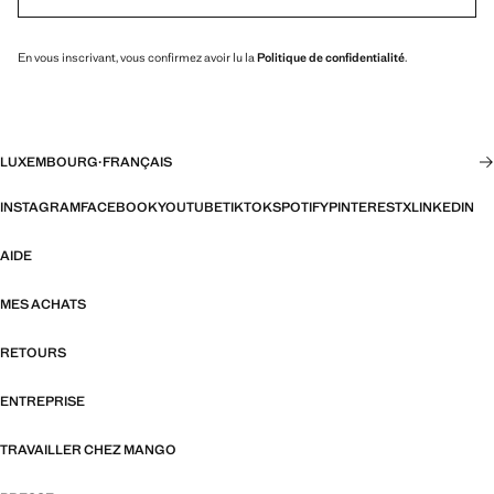
En vous inscrivant, vous confirmez avoir lu la
Politique de confidentialité
.
LUXEMBOURG
·
FRANÇAIS
INSTAGRAM
FACEBOOK
YOUTUBE
TIKTOK
SPOTIFY
PINTEREST
X
LINKEDIN
AIDE
MES ACHATS
RETOURS
ENTREPRISE
TRAVAILLER CHEZ MANGO