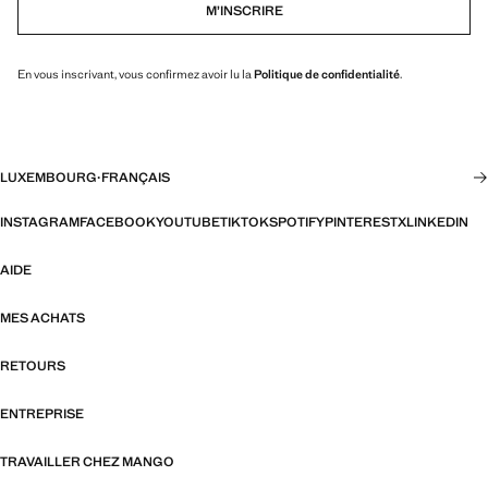
M’INSCRIRE
En vous inscrivant, vous confirmez avoir lu la
Politique de confidentialité
.
LUXEMBOURG
·
FRANÇAIS
INSTAGRAM
FACEBOOK
YOUTUBE
TIKTOK
SPOTIFY
PINTEREST
X
LINKEDIN
AIDE
MES ACHATS
RETOURS
ENTREPRISE
TRAVAILLER CHEZ MANGO