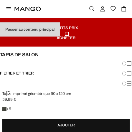
PETITS PRIX
Passer au contenu principal
ACHETER
TAPIS DE SALON
Chang
Aff
FILTRER ET TRIER
Aff
Af
TAPIS IMPRIMÉ GÉOMÉTRIQUE 60 X 120 CM
Tapis imprimé géométrique 60 x 120 cm
39,99 €
Prix actuel [39,99 € ]
+3 couleurs
+
3
AJOUTER