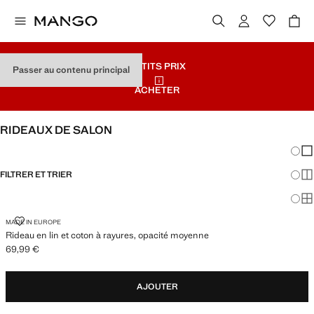
PETITS PRIX
Passer au contenu principal
ACHETER
RIDEAUX DE SALON
Chang
Aff
FILTRER ET TRIER
Aff
Af
RIDEAU EN LIN ET COTON À RAYURES, OPACITÉ MOYENNE
MADE IN EUROPE
Rideau en lin et coton à rayures, opacité moyenne
69,99 €
Prix actuel [69,99 € ]
AJOUTER