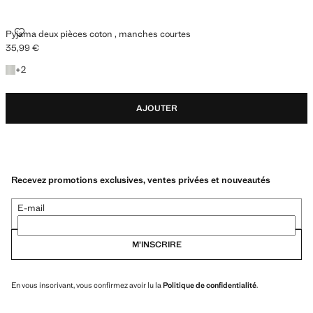
PYJAMA DEUX PIÈCES COTON , MANCHES COURTES
Pyjama deux pièces coton , manches courtes
35,99 €
Prix actuel [35,99 € ]
+2 couleurs
+
2
AJOUTER
Recevez promotions exclusives, ventes privées et nouveautés
E-mail
M’INSCRIRE
En vous inscrivant, vous confirmez avoir lu la
Politique de confidentialité
.