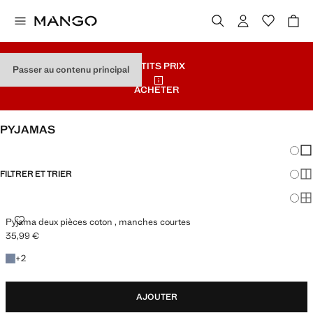
PETITS PRIX
Passer au contenu principal
ACHETER
PYJAMAS
Chang
Aff
FILTRER ET TRIER
Aff
Af
PYJAMA DEUX PIÈCES COTON , MANCHES COURTES
Pyjama deux pièces coton , manches courtes
35,99 €
Prix actuel [35,99 € ]
+2 couleurs
+
2
AJOUTER