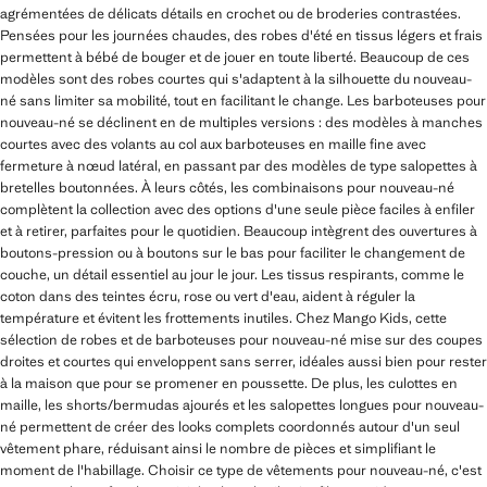
agrémentées de délicats détails en crochet ou de broderies contrastées.
Pensées pour les journées chaudes, des robes d'été en tissus légers et frais
permettent à bébé de bouger et de jouer en toute liberté. Beaucoup de ces
modèles sont des robes courtes qui s'adaptent à la silhouette du nouveau-
né sans limiter sa mobilité, tout en facilitant le change. Les barboteuses pour
nouveau-né se déclinent en de multiples versions : des modèles à manches
courtes avec des volants au col aux barboteuses en maille fine avec
fermeture à nœud latéral, en passant par des modèles de type salopettes à
bretelles boutonnées. À leurs côtés, les combinaisons pour nouveau-né
complètent la collection avec des options d'une seule pièce faciles à enfiler
et à retirer, parfaites pour le quotidien. Beaucoup intègrent des ouvertures à
boutons-pression ou à boutons sur le bas pour faciliter le changement de
couche, un détail essentiel au jour le jour. Les tissus respirants, comme le
coton dans des teintes écru, rose ou vert d'eau, aident à réguler la
température et évitent les frottements inutiles. Chez Mango Kids, cette
sélection de robes et de barboteuses pour nouveau-né mise sur des coupes
droites et courtes qui enveloppent sans serrer, idéales aussi bien pour rester
à la maison que pour se promener en poussette. De plus, les culottes en
maille, les shorts/bermudas ajourés et les salopettes longues pour nouveau-
né permettent de créer des looks complets coordonnés autour d'un seul
vêtement phare, réduisant ainsi le nombre de pièces et simplifiant le
moment de l'habillage. Choisir ce type de vêtements pour nouveau-né, c'est