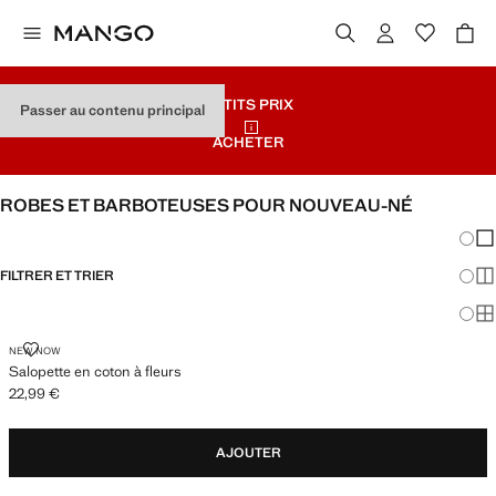
PETITS PRIX
Passer au contenu principal
ACHETER
ROBES ET BARBOTEUSES POUR NOUVEAU-NÉ
Chang
Aff
FILTRER ET TRIER
Aff
Af
SALOPETTE EN COTON À FLEURS
NEW NOW
Salopette en coton à fleurs
22,99 €
Prix actuel [22,99 € ]
AJOUTER