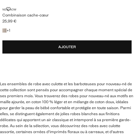
COMBINAISON CACHE-CŒUR
NEW NOW
Combinaison cache-cœur
25,99 €
Prix actuel [25,99 € ]
+1 couleur
+
1
AJOUTER
Les ensembles de robe avec culotte et les barboteuses pour nouveau-né de
cette collection sont pensés pour accompagner chaque moment spécial de
ses premiers mois. Vous trouverez des robes pour nouveau-né aux motifs en
maille ajourée, en coton 100 % léger et en mélange de coton doux, idéales
pour garder la peau de bébé confortable et protégée en toute saison. Parmi
elles, se distinguent également de jolies robes blanches aux finitions
délicates qui apportent un air classique et intemporel à sa première garde-
robe. Au sein de la sélection, vous découvrirez des robes avec culotte
assortie, certaines ornées d'imprimés floraux ou à carreaux, et d'autres