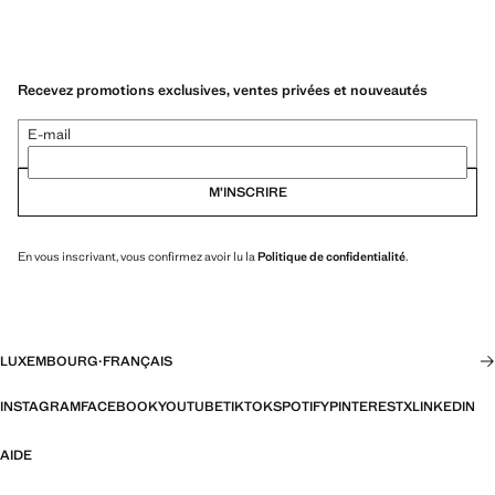
Recevez promotions exclusives, ventes privées et nouveautés
E-mail
M’INSCRIRE
En vous inscrivant, vous confirmez avoir lu la
Politique de confidentialité
.
LUXEMBOURG
·
FRANÇAIS
INSTAGRAM
FACEBOOK
YOUTUBE
TIKTOK
SPOTIFY
PINTEREST
X
LINKEDIN
AIDE