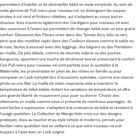
permettent d'habiller et de déshabiller bébé en toute simplicité. Au sein de
cette gamme de Pull-overs pour nouveau-né, se distinguent les coupes
droites à col rond et finitions côtelées, qui s'adaptent au corps tout en
douceur. Vous trouverez également des Cardigans pour nouveau-né avec
des ouvertures à l'avant qui permettent de changer bébé avec un plus grand
confort. Découvrez des Pièces unies dans des Teintes écru, bleu ou vert,
ainsi que des modèles rayés dans des Couleurs douces comme le sable ou
le rose, faciles à associer avec des leggings, des béguins ou des Pantalons
en maille. De jolis détails, comme de discrets volants ou des poches
kangourou, apportent une touche de tendresse tout en préservant le confort.
Ces Pull-overs pour nouveau-né sont parfaits pour le quotidien à la
Maternelle, les promenades en plein air, les visites en famille ou pour
composer un Look complet lors d'occasions spéciales, comme une séance
photo ou une fête. La maille de coton respirante aide à maintenir la
température de bébé stable, évitant les variations de température, et offre
une grande liberté de mouvement pour jouer ou dormir. Choisir des
vêtements en maille comme ceux-ci présente de nombreux avantages : ils
sont faciles à superposer, s'adaptent à la croissance de bébé et résistent à
l'usage quotidien. La Collection de Mango Kids mise sur des designs
pratiques, doux au toucher et au style simple et moderne, pensés pour
faciliter votre quotidien tout en veillant à ce que votre nouveau-né soit
toujours à l'aise avec un Look soigné.