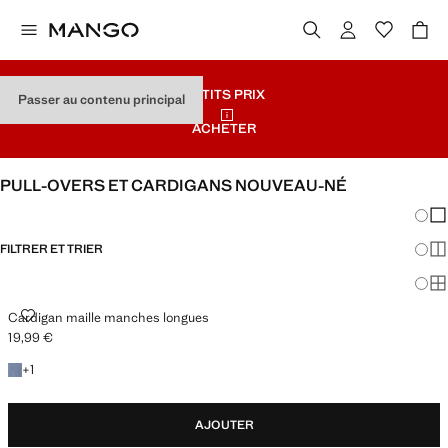
PETITS PRIX
Passer au contenu principal
ACHETER
PULL-OVERS ET CARDIGANS NOUVEAU-NÉ
Chang
Aff
FILTRER ET TRIER
Aff
Af
CARDIGAN MAILLE MANCHES LONGUES
Cardigan maille manches longues
19,99 €
Prix actuel [19,99 € ]
+1 couleur
+
1
AJOUTER