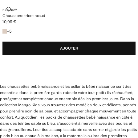
CHAUSSONS TRICOT NŒUD
NEW NOW
Chaussons tricot nœud
10,99 €
Prix actuel [10,99 € ]
+5 couleurs
+
5
AJOUTER
Les chaussettes bébé naissance et les collants bébé naissance sont des
essentiels dans la première garde-robe de votre tout-petit : ils réchauffent,
protègent et complètent chaque ensemble dès les premiers jours. Dans la
collection Mango Kids, vous trouverez des modèles doux et délicats, pensés
pour prendre soin de sa peau et accompagner chaque mouvement en toute
confort. Au quotidien, les packs de chaussettes bébé naissance en côtelé,
dans des teintes sable ou bleu, s'associent à merveille avec des bodies et
des grenouillères. Leur tissus souple s'adapte sans serrer et garde les petits
pieds bien au chaud à la maison, à la maternelle ou lors des premières