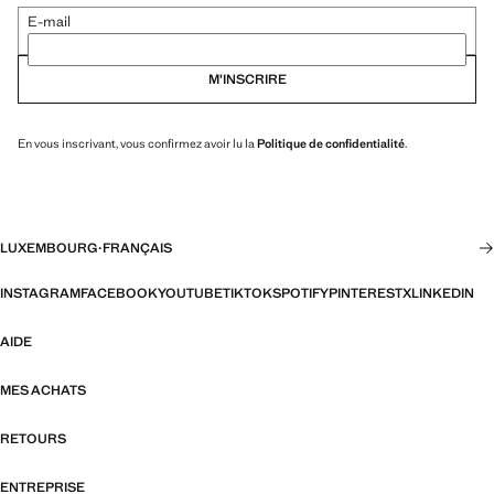
E-mail
M’INSCRIRE
En vous inscrivant, vous confirmez avoir lu la
Politique de confidentialité
.
LUXEMBOURG
·
FRANÇAIS
INSTAGRAM
FACEBOOK
YOUTUBE
TIKTOK
SPOTIFY
PINTEREST
X
LINKEDIN
AIDE
MES ACHATS
RETOURS
ENTREPRISE