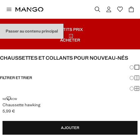
PETITS PRIX
Passer au contenu principal
ACHETER
CHAUSSETTES ET COLLANTS POUR NOUVEAU-NÉS
Chang
Aff
FILTRER ET TRIER
Aff
Af
CHAUSSETTE HAWKING
NEW NOW
Chaussette hawking
5,99 €
Prix actuel [5,99 € ]
AJOUTER