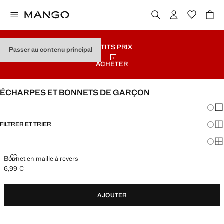
PETITS PRIX
Passer au contenu principal
ACHETER
ÉCHARPES ET BONNETS DE GARÇON
Chang
Aff
FILTRER ET TRIER
Aff
Af
BONNET EN MAILLE À REVERS
Bonnet en maille à revers
6,99 €
Prix actuel [6,99 € ]
AJOUTER