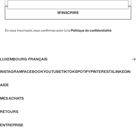
M’INSCRIRE
En vous inscrivant, vous confirmez avoir lu la
Politique de confidentialité
.
LUXEMBOURG
·
FRANÇAIS
INSTAGRAM
FACEBOOK
YOUTUBE
TIKTOK
SPOTIFY
PINTEREST
X
LINKEDIN
AIDE
MES ACHATS
RETOURS
ENTREPRISE