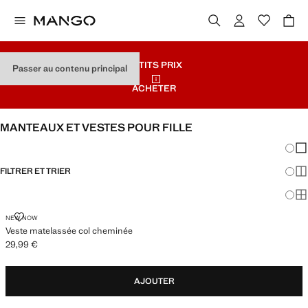
PETITS PRIX
Passer au contenu principal
ACHETER
MANTEAUX ET VESTES POUR FILLE
Chang
Aff
FILTRER ET TRIER
Aff
Af
VESTE MATELASSÉE COL CHEMINÉE
NEW NOW
Veste matelassée col cheminée
29,99 €
Prix actuel [29,99 € ]
AJOUTER