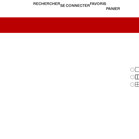
RECHERCHER
FAVORIS
SE CONNECTER
PANIER
Cha
Af
Af
Af