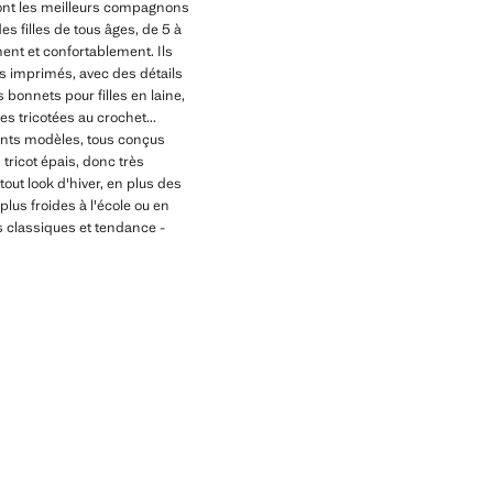
eront les meilleurs compagnons
es filles de tous âges, de 5 à
ment et confortablement. Ils
fs imprimés, avec des détails
 bonnets pour filles en laine,
es tricotées au crochet...
érents modèles, tous conçus
 tricot épais, donc très
out look d'hiver, en plus des
lus froides à l'école ou en
s classiques et tendance -