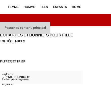
FEMME
HOMME
TEEN
ENFANTS
HOME
Passer au contenu principal
ÉCHARPES ET BONNETS POUR FILLE
TOUT
ÉCHARPES
FILTRER ET TRIER
ÉCHARPE À RAYURES
NEW NOW
Tailles
TAILLE UNIQUE
Écharpe à rayures
ÉCHARPE À RAYURES
15,99 €
Prix actuel [15,99 € ]