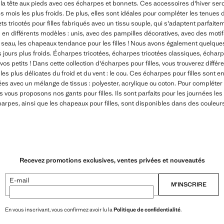
de la tête aux pieds avec ces écharpes et bonnets. Ces accessoires d'hiver s
es mois les plus froids. De plus, elles sont idéales pour compléter les tenues d
 tricotés pour filles fabriqués avec un tissu souple, qui s'adaptent parfaite
 en différents modèles : unis, avec des pampilles décoratives, avec des moti
e seau, les chapeaux tendance pour les filles ! Nous avons également quelques
s jours plus froids. Écharpes tricotées, écharpes tricotées classiques, écharp
vos petits ! Dans cette collection d'écharpes pour filles, vous trouverez diff
es plus délicates du froid et du vent : le cou. Ces écharpes pour filles sont en
ées avec un mélange de tissus : polyester, acrylique ou coton. Pour compléter t
vous proposons nos gants pour filles. Ils sont parfaits pour les journées les p
harpes, ainsi que les chapeaux pour filles, sont disponibles dans des couleur
Recevez promotions exclusives, ventes privées et nouveautés
E-mail
M’INSCRIRE
En vous inscrivant, vous confirmez avoir lu la
Politique de confidentialité
.