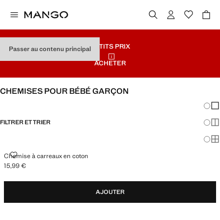
PETITS PRIX
Passer au contenu principal
ACHETER
CHEMISES POUR BÉBÉ GARÇON
Chang
Aff
FILTRER ET TRIER
Aff
Af
CHEMISE À CARREAUX EN COTON
Chemise à carreaux en coton
15,99 €
Prix actuel [15,99 € ]
AJOUTER