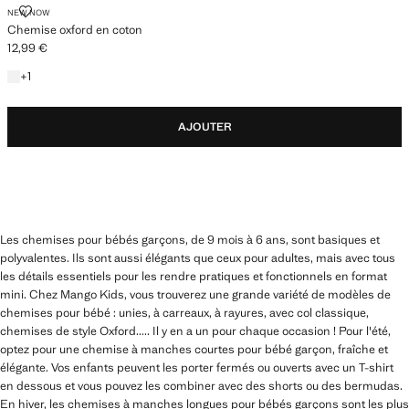
CHEMISE OXFORD EN COTON
NEW NOW
Chemise oxford en coton
12,99 €
Prix actuel [12,99 € ]
+1 couleur
+
1
AJOUTER
Les chemises pour bébés garçons, de 9 mois à 6 ans, sont basiques et
polyvalentes. Ils sont aussi élégants que ceux pour adultes, mais avec tous
les détails essentiels pour les rendre pratiques et fonctionnels en format
mini. Chez Mango Kids, vous trouverez une grande variété de modèles de
chemises pour bébé : unies, à carreaux, à rayures, avec col classique,
chemises de style Oxford..... Il y en a un pour chaque occasion ! Pour l'été,
optez pour une chemise à manches courtes pour bébé garçon, fraîche et
élégante. Vos enfants peuvent les porter fermés ou ouverts avec un T-shirt
en dessous et vous pouvez les combiner avec des shorts ou des bermudas.
En hiver, les chemises à manches longues pour bébés garçons sont les plus