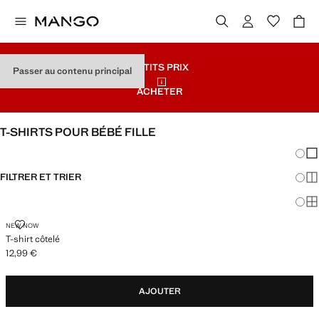
PETITS PRIX
Passer au contenu principal
ACHETER
T-SHIRTS POUR BÉBÉ FILLE
Chang
Aff
FILTRER ET TRIER
Aff
Af
T-SHIRT CÔTELÉ
NEW NOW
T-shirt côtelé
12,99 €
Prix actuel [12,99 € ]
AJOUTER