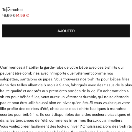
TOP CROCHET
Top crochet
19,99 €
14,99 €
Prix initial barré [19,99 € ]
Prix actuel [14,99 € ]
AJOUTER
Commencez à habiller la garde-robe de votre bébé avec ces t-shirts qui
peuvent être combinés avec n'importe quel vêtement comme nos
salopettes, pantalons ou jupes. Vous trouverez nos t-shirts pour bébés filles
dans des tailles allant de 6 mois à 9 ans, fabriqués avec des tissus de la plus
haute qualité et adaptés aux premières années de la vie. En achetant des t-
shirts pour bébés filles, vous aurez un vêtement durable, qui ne se démode
pas et peut être utilisé aussi bien en hiver qu'en été. Si vous voulez que votre
fille profite des soirées d'été, choisissez des t-shirts basiques à manches
courtes pour bébé fille. Ils sont disponibles dans des couleurs classiques et
dans les tendances de l'été, comme les imprimés floraux ou animaliers.
Vous voulez créer facilement des looks d'hiver ? Choisissez alors des t-shirts