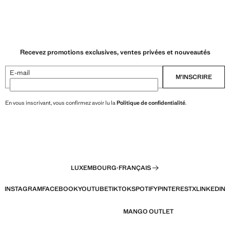
Recevez promotions exclusives, ventes privées et nouveautés
E-mail
M’INSCRIRE
En vous inscrivant, vous confirmez avoir lu la
Politique de confidentialité
.
LUXEMBOURG
·
FRANÇAIS
INSTAGRAM
FACEBOOK
YOUTUBE
TIKTOK
SPOTIFY
PINTEREST
X
LINKEDIN
MANGO OUTLET