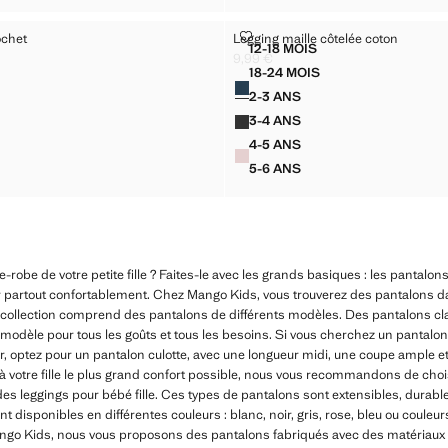
OIT CROCHET
LEGGING MAILLE CÔTELÉE COT
ochet
Legging maille côtelée coton
Tailles
12-18 MOIS
ON DROIT CROCHET
LEGGING MAILLE CÔTEL
9,99 €
[22,99 € ]
€ ]
Prix actuel [9,99 € ]
18-24 MOIS
Couleurs
ON DROIT CROCHET
LEGGING MAILLE CÔTEL
2-3 ANS
N DROIT CROCHET
LEGGING MAILLE CÔTELÉ
3-4 ANS
N DROIT CROCHET
LEGGING MAILLE CÔTELÉ
4-5 ANS
N DROIT CROCHET
LEGGING MAILLE CÔTELÉ
5-6 ANS
N DROIT CROCHET
LEGGING MAILLE CÔTELÉ
-robe de votre petite fille ? Faites-le avec les grands basiques : les pantalons
ller partout confortablement. Chez Mango Kids, vous trouverez des pantalons d
re collection comprend des pantalons de différents modèles. Des pantalons cl
n modèle pour tous les goûts et tous les besoins. Si vous cherchez un pantalon 
er, optez pour un pantalon culotte, avec une longueur midi, une coupe ample et 
 à votre fille le plus grand confort possible, nous vous recommandons de choi
s leggings pour bébé fille. Ces types de pantalons sont extensibles, durables
t disponibles en différentes couleurs : blanc, noir, gris, rose, bleu ou couleur
ngo Kids, nous vous proposons des pantalons fabriqués avec des matériaux d