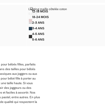
ON
LEGGING MAILLE CÔTELÉE COTON
Legging maille côtelée coton
Tailles
12-18 MOIS
ÉE COTON
LEGGING MAILLE CÔTELÉE COTON
9,99 €
Prix actuel [9,99 € ]
18-24 MOIS
Couleurs
ÉE COTON
LEGGING MAILLE CÔTELÉE COTON
2-3 ANS
E COTON
LEGGING MAILLE CÔTELÉE COTON
3-4 ANS
E COTON
LEGGING MAILLE CÔTELÉE COTON
4-5 ANS
E COTON
LEGGING MAILLE CÔTELÉE COTON
5-6 ANS
E COTON
LEGGING MAILLE CÔTELÉE COTON
 pour bébés filles, parfaits
ans des tailles pour bébés
assiques aux joggers ou aux
pour bébé fille à porter au
une taille haute. Si vous
sir des joggeurs ou des
 et faciles à assortir. Nos
s pastel, entre autres. En plus
e qualité qui respectent la