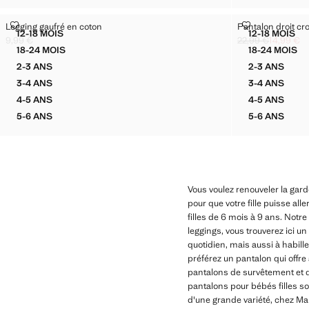
LEGGING GAUFRÉ EN COTON
PANTALON DR
Legging gaufré en coton
Pantalon droit cr
Tailles
Tailles
12-18 MOIS
12-18 MOIS
LEGGING GAUFRÉ EN COTON
PANTAL
9,99 €
22,99 €
14,99 €
Prix actuel [9,99 € ]
Prix initial barré 
Prix actuel [14,99 
18-24 MOIS
18-24 MOIS
LEGGING GAUFRÉ EN COTON
PANTAL
2-3 ANS
2-3 ANS
LEGGING GAUFRÉ EN COTON
PANTALO
3-4 ANS
3-4 ANS
LEGGING GAUFRÉ EN COTON
PANTALO
4-5 ANS
4-5 ANS
LEGGING GAUFRÉ EN COTON
PANTALO
5-6 ANS
5-6 ANS
LEGGING GAUFRÉ EN COTON
PANTALO
Vous voulez renouveler la garde
pour que votre fille puisse a
filles de 6 mois à 9 ans. Not
leggings, vous trouverez ici u
quotidien, mais aussi à habill
préférez un pantalon qui offre
pantalons de survêtement et de
pantalons pour bébés filles son
d'une grande variété, chez Ma