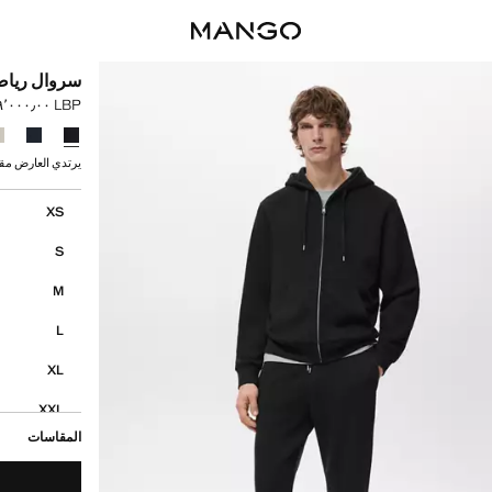
سروال ريا
LBP ٤٬٦٩٩٬٠٠٠٫٠٠
السعر الحالي [LBP ٤٬٦٩٩٬٠٠٠٫٠٠ 
حدد اللون
يرتدي العارض مقاس M ويبلغ طوله
إختر مقاسك
XS
S
M
L
XL
XXL
المقاسات