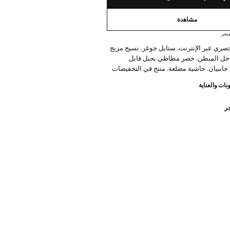
مشاهدة
تجر
حصري عبر الإنترنت. ستايل جوغر. نسيج مزيج
اخل المبطن. خصر مطاطي بحبل قابل
 جانبيان. حاشية مضلعة. منتج في التخفيضات
نات والعناية
جر