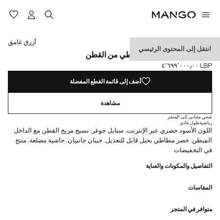
حدد اللون
اللون أسود
اللون رملي
تم اختيار اللون أزرق غامق
اللون رمادي أرجواني فاتح
أزرق غامق
انتقل إلى المحتوى الرئيسي
سروال رياضي بخصر مطاطي من القطن
LBP ٤٬٦٩٩٬٠٠٠٫٠٠
السعر الحالي [LBP ٤٬٦٩٩٬٠٠٠٫٠٠ ]
أضف إلى قائمة القطع المفضلة
مشاهدة
شحن مجاني إلى المتجر
رياضية
طول عادي
اللون الأسود حصري عبر الإنترنت. ستايل جوغر. نسيج مزيج القطن مع الداخل
المبطن. خصر مطاطي بحبل قابل للتعديل. جيبان جانبيان. حاشية مضلعة. منتج
في التخفيضات
التفاصيل والمكونات والعناية
المقاسات
متوافر في المتجر