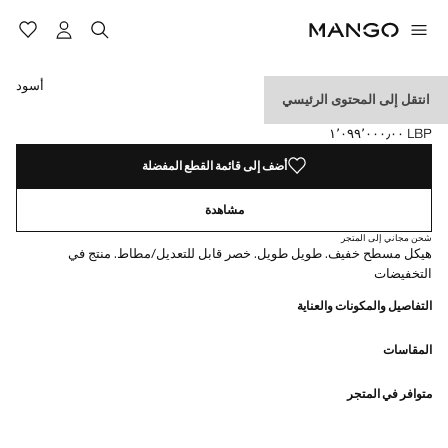
حدد اللون
تم اختيار اللون أسود
اللون كحلي غامق
اللون وردي
أسود
انتقل إلى المحتوى الرئيسي
طماق قطني أساسي
LBP ١٬٠٩٩٬٠٠٠٫٠٠
السعر الحالي [LBP ١٬٠٩٩٬٠٠٠٫٠٠ ]
أضف إلى قائمة القطع المفضلة
مشاهدة
شحن مجاني إلى المتجر
هيكل مسطح خفيف. طويل طويل. خصر قابل للتعديل/مطاط. منتج في
التخفيضات
التفاصيل والمكونات والعناية
المقاسات
متوافر في المتجر