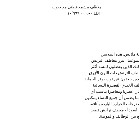
معطف مشمع قطني مع جيوب
معطف مشمع قطني مع جيوب
LBP ١٠٬٩٩٩٬٠٠٠٫٠٠
السعر الحالي [LBP ١٠٬٩٩٩٬٠٠٠٫٠٠ ]
نة ملابس. هذه الملابس
جموعتنا ، تبرز معاطف الترنش
ولئك الذين يفضلون لمسة أكثر
عاطف الترنش ذات اللون الأزرق
لذين يبحثون عن ثوب يوفر الحماية
طف الخندق القصيرة النسائية
خيارا عصريا ومعاصرا يناسب أي
ما يضمن أن جميع النساء يمكنهن
رجات الحرارة الباردة بأناقة.
ي أسود أو معطف ترانش قصير
 بين الوظائف والموضة.