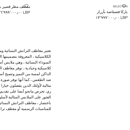
باركا فضفاضة بأزرار
معطف مطر قصير 
معطف مطر قصير بطب
SELECTION
باركا فضفاضة بأزرار
LBP ٦٬٩٩٩٬٠٠٠٫٠٠
السعر الحالي [LBP ٦٬٩٩٩٬٠٠٠٫٠٠ ]
LBP ١٣٬٩٩٩٬٠٠٠٫٠٠
السعر الحالي [LBP ١٣٬٩٩٩٬٠٠٠٫٠٠ ]
تعتبر معاطف الترانش النسائية ومج
الكلاسيكية ، المعروفة بتصميمها ا
السوداء النسائية ، وهي ملابس أس
كلاسيكية وحيادية ، توفر معاطف ا
الداكن لمسة من التميز وتصبح أساس
ضد الطقس ، كما أنها توفر صورة ظ
مثالية لأولئك الذين يفضلون خيارا 
زي. تحرص مانجو أيضا على تقديم 
العثور على الملابس المثالية لأسل
باختصار ، معاطف الترانش النسا
للمناسبات الرسمية أو معطف تران