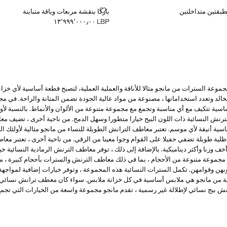
بطبقتين متداخلتين
باركا بنقشة مربعات وياقة متباينة
قتين متداخلتين
باركا بنقشة مربعات وياقة متباينة
LBP ١٣٬٩٩٩٬٠٠٠٫٠٠
السعر الحالي [LBP ١٣٬٩٩٩٬٠٠٠٫٠٠ ]
موعة السترات من مانجو مثالا للأناقة والعملية العملية، لتصبح قطعة أساسية لأي خزا
لخالد وتعدد استخداماتها ، مصنوعة من مواد عالية الجودة تضمن المتانة والراحة. في م
اسية تتكيف مع أي مناسبة وتجمع مع مجموعة متنوعة من الألوان والأنماط. بالنسبة لأ
لترنش النسائية ذات اللون البيج خيارا متطورا وسهل الدمج. من ناحية أخرى ، تضيف م
ية أنيقة لأي موسم. تعتبر معاطف الترانش الطويلة للنساء من مانجو مثالية لأولئك ا
لية طويلة تضفي حفيلا على القوام وجوا معينا من الرقي. من ناحية أخرى ، تعتبر معا
أخف وزنا وأكثر ديناميكية. بالإضافة إلى ذلك ، توفر معاطف الترنش الرمادية النسائية 
مجموعة متنوعة من الأحجام ، بما في ذلك معاطف الترنش والسترات بأحجام كبيرة ، م
وبهن وقوامهن. تكمل السترات النسائية هذه المجموعة ، وتوفر خيارات إضافية لمواجهة د
ئية من مانجو هي ملابس أساسية في كل خزانة ملابس. سواء كان معطف ترانش نسائ
ش بيج نسائي لإطلالة غير رسمية ، تقدم مانجو مجموعة واسعة من الخيارات التي تجمع