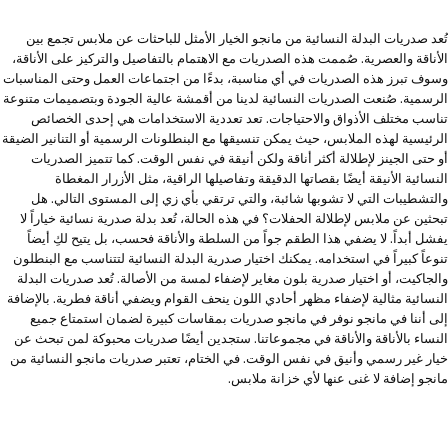
تُعد صدريات البدلة النسائية من مانجو الخيار الأمثل للباحثات عن ملابس تجمع بين
الأناقة والعصرية. صُممت هذه الصدريات مع الاهتمام بالتفاصيل والتركيز على الأناقة،
وسوف تبرز هذه الصدريات في أي مناسبة، بدءًا من اجتماعات العمل وحتى المناسبات
الرسمية. صُنعت الصدريات النسائية لدينا من أقمشة عالية الجودة وبتصميمات متنوعة
تناسب مختلف الأذواق والاحتياجات. تعد تعددية الاستخدامات هي إحدى الخصائص
الرئيسية لهذه الملابس، حيث يمكن تنسيقها مع البنطلونات الرسمية أو التنانير الضيقة
أو حتى الجينز لإطلالة أكثر أناقة ولكن أنيقة في نفس الوقت. كما تتميز الصدريات
النسائية الأنيقة أيضًا بقصاتها الدقيقة وتفاصيلها الراقية، مثل الأزرار المغطاة
والتشطيبات التي لا تشوبها شائبة، والتي ترتقي بأي زي إلى المستوى التالي. هل
تبحثين عن ملابس لإطلالة الحفلات؟ في هذه الحالة، تُعد بدلة صدرية نسائية خياراً لا
يفشل أبداً. لا يضفي هذا الطقم جواً من السلطة والأناقة فحسب، بل يتيح لكِ أيضاً
تنوعاً كبيراً في استخدامه. يمكنك اختيار صدرية البدلة النسائية لتتناسب مع البنطلون
والجاكيت، أو اختيار صدرية بلون مغاير لإضفاء لمسة من الأصالة. تُعد صدريات البدلة
النسائية مثالية لإضفاء مظهر أحادي اللون ينحف القوام ويضفي أناقة فطرية. بالإضافة
إلى أننا في مانجو نوفر في مانجو صدريات بمقاسات كبيرة لضمان استمتاع جميع
النساء بالأناقة والأناقة في مجموعاتنا. ستجدين أيضًا صدريات محبوكة لمن تبحث عن
خيار غير رسمي وأنيق في نفس الوقت. في الختام، تعتبر صدريات مانجو النسائية من
مانجو إضافة لا غنى عنها لأي خزانة ملابس.