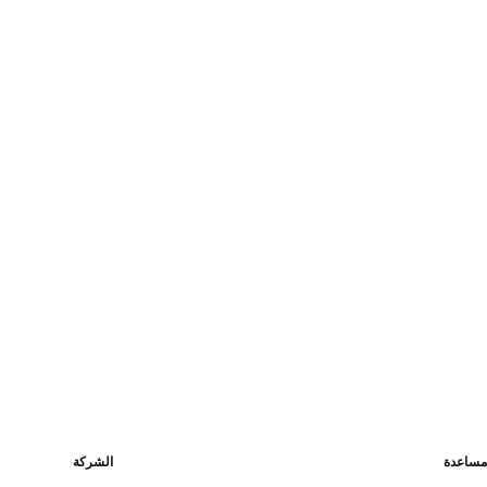
السعر الحالي [LBP ٥٬٤٩٩٬٠٠٠٫٠٠ ]
السعر الحالي [LBP ٦٬٩٩٩٬٠٠٠٫٠٠ ]
مساعدة
الشركة