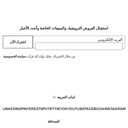
السعر الحالي [LBP ٥٬٤٩٩٬٠٠٠٫٠٠ ]
استقبال العروض الترويجية، والمبيعات الخاصة وأجدد الأخبار
البريد الإلكتروني
اشترك الأن
من خلال الاشتراك، فإنك تؤكد أنك قرأت
سياسة الخصوصية
.
لبنان
·
العربية
LINKEDIN
X
PINTEREST
SPOTIFY
TIKTOK
YOUTUBE
FACEBOOK
INSTAGRAM
الصحافة