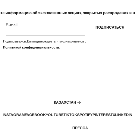
те информацию об эксклюзивных акциях, закрытых распродажах и 
E-mail
ПОДПИСАТЬСЯ
Подписываясь, Вы подтверждаете, что ознакомились с
Политикой конфиденциальности
.
КАЗАХСТАН
INSTAGRAM
FACEBOOK
YOUTUBE
TIKTOK
SPOTIFY
PINTEREST
X
LINKEDIN
ПРЕССА