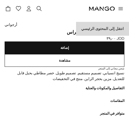
حدد اللون
أرجواني
انتقل إلى المحتوى الرئيسي
بنطال مستقيم مزين بالستراس
JOD ٣٩٫٠٠
السعر الحالي [JOD ٣٩٫٠٠ ]
إضافة
مشاهدة
شحن مجاني إلى المتجر
نسيج انسيابي. تصميم مستقيم. تصميم طويل. خصر مطاطي بحبل قابل
للتعديل. مزين بحجر الراين. منتج في التخفيضات
التفاصيل والمكونات والعناية
المقاسات
متوافر في المتجر