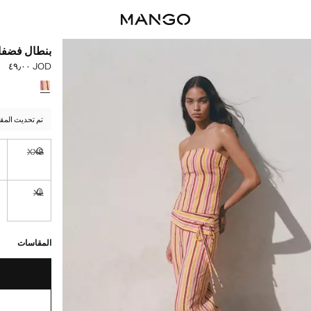
بنطال فضف
JOD ٤٩٫٠٠
السعر الحالي [JOD ٤٩٫٠٠ 
حدد اللون
تم تحديث المق
S
XXS
غير متوفر. أ
XL
غير متوفر. أ
القطع الأخيرة!
غير متوفر. أنا أري
المقاسات