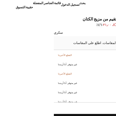
بحث
قائمة العناصر المفضلة
تسجيل الدخول
حقيبة التسوق
يم من مزيج الكتان
JOD ٢
؜-٤٦٪؜
]
JO ٣٩٫٠٠ ]
سكري
لمقاسات. اطلع على المقاسات
القطع الأخيرة!
غير متوفر. أنا أريده!
القطع الأخيرة!
غير متوفر. أنا أريده!
غير متوفر. أنا أريده!
غير متوفر. أنا أريده!