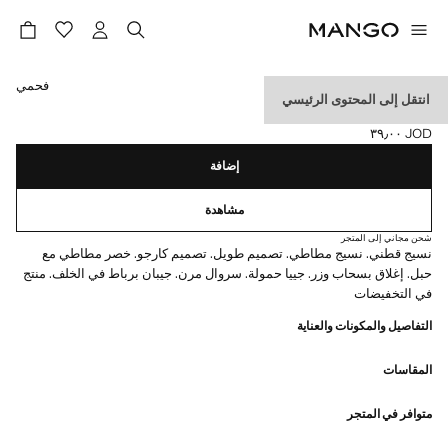
حدد اللون
فحمي
انتقل إلى المحتوى الرئيسي
سروال جوغر كارغو برباط
JOD ٣٩٫٠٠
السعر الحالي [JOD ٣٩٫٠٠ ]
إضافة
مشاهدة
شحن مجاني إلى المتجر
نسيج قطني. نسيج مطاطي. تصميم طويل. تصميم كارجو. خصر مطاطي مع
حبل. إغلاق بسحاب وزر. جييا حمولة. سروال مرن. جيبان برباط في الخلف. منتج
في التخفيضات
التفاصيل والمكونات والعناية
المقاسات
متوافر في المتجر