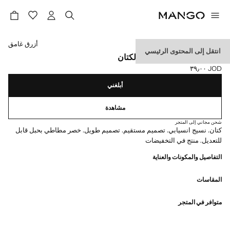
حدد اللون
أزرق غامق
انتقل إلى المحتوى الرئيسي
سروال مستقيم من مزيج الكتان
JOD ٣٩٫٠٠
السعر الحالي [JOD ٣٩٫٠٠ ]
أبلغني
مشاهدة
شحن مجاني إلى المتجر
كتان. نسيج انسيابي. تصميم مستقيم. تصميم طويل. خصر مطاطي بحبل قابل
للتعديل. منتج في التخفيضات
التفاصيل والمكونات والعناية
المقاسات
متوافر في المتجر