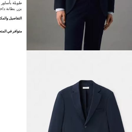
طويلة بأساور ب
بزر. بطانة داخل
التفاصيل والمكو
متوافر في المت