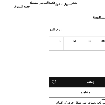
بحث
قائمة العناصر المفضلة
تسجيل الدخول
حقيبة التسوق
مستقيمة
]
أزرق غامق
L
M
S
X
ده!
إضافة
حفظه في قائمة منتجاتك المفضلة
مشاهدة
تجر
تصميم مستقيم. ياقة بطيات على شكل حرف V. أكمام