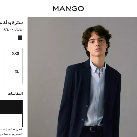
سترة بدلة 
JOD ٨٩٫٠٠
السعر الحالي [JOD ٨٩٫٠٠ 
حدد اللون
S
XXS
XL
القطع الأخيرة!
غير متوفر. أنا أري
المقاسات
شحن مجاني إلى الم