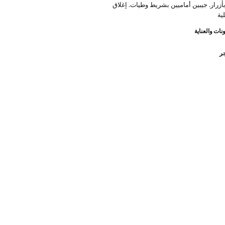
أزرار. جيبين أماميين بشريط وطيات. إغلاق
ية
نات والعناية
جر