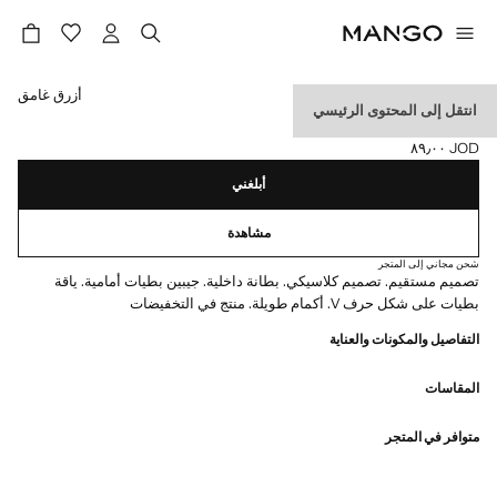
حدد اللون
أزرق غامق
انتقل إلى المحتوى الرئيسي
سترة بدلة كلاسيكية
JOD ٨٩٫٠٠
السعر الحالي [JOD ٨٩٫٠٠ ]
أبلغني
مشاهدة
شحن مجاني إلى المتجر
تصميم مستقيم. تصميم كلاسيكي. بطانة داخلية. جيبين بطيات أمامية. ياقة
بطيات على شكل حرف V. أكمام طويلة. منتج في التخفيضات
التفاصيل والمكونات والعناية
المقاسات
متوافر في المتجر