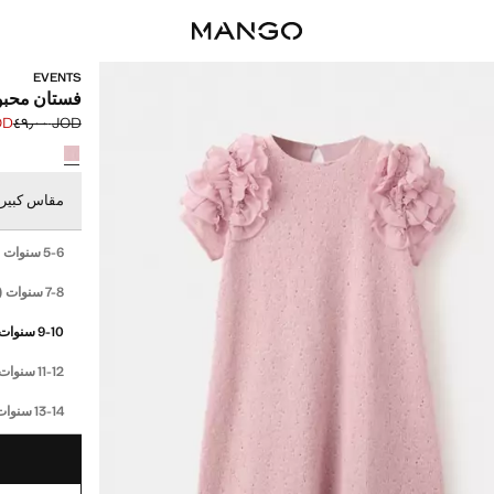
EVENTS
فستان محب
٢٫٠٠
JOD ٤٩٫٠٠
السعر الحالي [JOD ٤٢٫٠٠ 
السعر الأول محذوف [D
حدد اللون
مقاس كبير -
إختر مقاسك
cm)
5-6 سنوات
28cm)
7-8 سنوات
9-10 سنوات
11-12 سنوات
13-14 سنوات