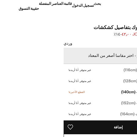
بحث
قائمة العناصر المفضلة
تسجيل الدخول
حقيبة التسوق
وك بتفاصيل كشكشات
JOD ٤
؜-١٤٪؜
]
JO ٤٩٫٠٠ ]
وردي
 اختر مقاسا أصغر من المعتاد
(116
غير متوفر. أنا أريده!
(1
غير متوفر. أنا أريده!
(140cm)
القطع الأخيرة!
(152cm)
غير متوفر. أنا أريده!
(164cm)
غير متوفر. أنا أريده!
إضافة
حفظه في قائمة منتجاتك المفضلة