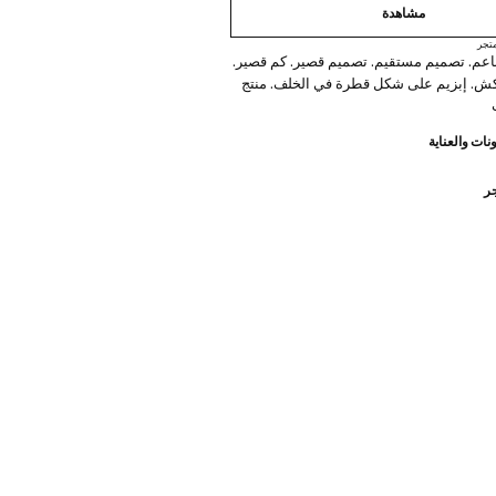
مشاهدة
تجر
عم. تصميم مستقيم. تصميم قصير. كم قصير.
ش. إبزيم على شكل قطرة في الخلف. منتج
نات والعناية
جر