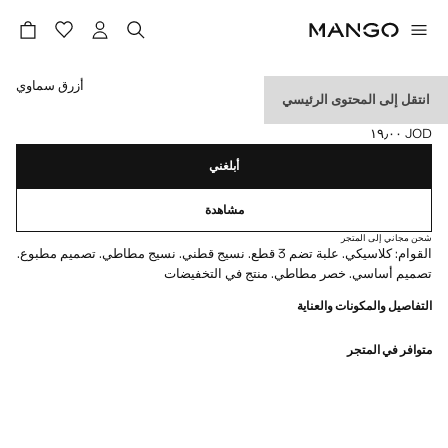
حدد اللون
أزرق سماوي
انتقل إلى المحتوى الرئيسي
سروال قطن عدد 3 قطع
JOD ١٩٫٠٠
السعر الحالي [JOD ١٩٫٠٠ ]
أبلغني
مشاهدة
شحن مجاني إلى المتجر
القوام: كلاسيكي. علبة تضم 3 قطع. نسيج قطني. نسيج مطاطي. تصميم مطبوع.
تصميم أساسي. خصر مطاطي. منتج في التخفيضات
التفاصيل والمكونات والعناية
متوافر في المتجر