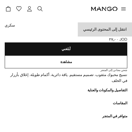
حدد اللون
سكري
انتقل إلى المحتوى الرئيسي
بلوفر بحياكة مخرمة
JOD ٢٧٫٠٠
السعر الحالي [JOD ٢٧٫٠٠ ]
أبلغني
مشاهدة
شحن مجاني إلى المتجر
نسيج محبوك مثقوب. تصميم مستقيم. ياقة دائرية. أكمام طويلة. إغلاق بأزرار
في الخلف
التفاصيل والمكونات والعناية
المقاسات
متوافر في المتجر