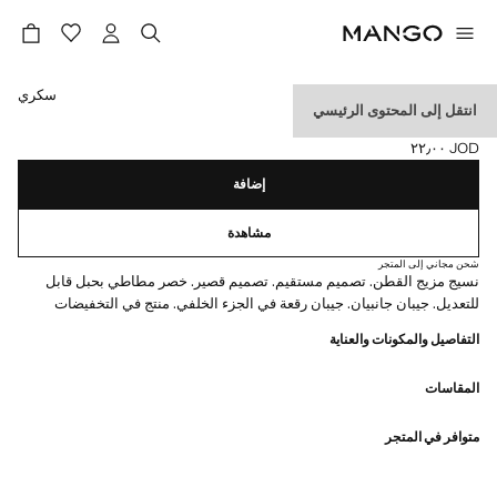
حدد اللون
سكري
انتقل إلى المحتوى الرئيسي
شورت قطني برباط
JOD ٢٢٫٠٠
السعر الحالي [JOD ٢٢٫٠٠ ]
إضافة
مشاهدة
شحن مجاني إلى المتجر
نسيج مزيج القطن. تصميم مستقيم. تصميم قصير. خصر مطاطي بحبل قابل
للتعديل. جيبان جانبيان. جيبان رقعة في الجزء الخلفي. منتج في التخفيضات
التفاصيل والمكونات والعناية
المقاسات
متوافر في المتجر