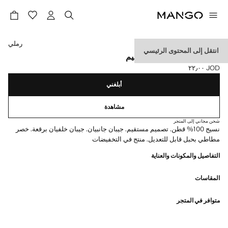
حدد اللون
رملي
انتقل إلى المحتوى الرئيسي
شورت برمودا قطني مستقيم
JOD ٢٢٫٠٠
السعر الحالي [JOD ٢٢٫٠٠ ]
أبلغني
مشاهدة
شحن مجاني إلى المتجر
نسيج 100% قطن. تصميم مستقيم. جيبان جانبيان. جيبان خلفيان برقعة. خصر
مطاطي بحبل قابل للتعديل. منتج في التخفيضات
التفاصيل والمكونات والعناية
المقاسات
متوافر في المتجر