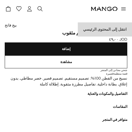
حدد اللون
بيج فاتح
انتقل إلى المحتوى الرئيسي
شورت قطن مطرز بتصميم مثقوب
JOD ٤٩٫٠٠
السعر الحالي [JOD ٤٩٫٠٠ ]
إضافة
مشاهدة
شحن مجاني إلى المتجر
قصة منتظمة
قصيرة
نسيج من القطن 100%. تصميم مستقيم. تصميم قصير. خصر مطاطي. بدون
إغلاق. بطانة داخلية. تفاصيل مطرزة مثقوبة. إطلالة كاملة
التفاصيل والمكونات والعناية
المقاسات
متوافر في المتجر